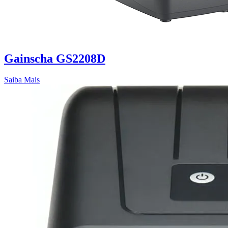
Gainscha GS2208D
Saiba Mais